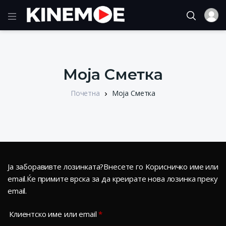
Моја Сметка
Почетна
Моја Сметка
Ја заборавивте лозинката?Внесете го Kорисничко име или
email.Ќе примите врска за да креирате нова лозинка преку
email.
Задолжително
Клиентско име или email
*