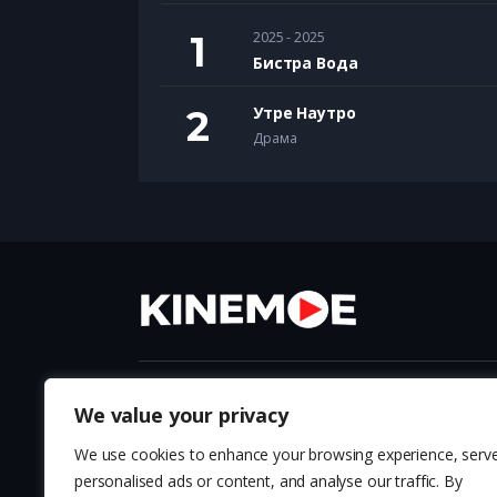
2025 - 2025
Бистра Вода
Утре Наутро
Драма
We value your privacy
ФИЛМОВИ
НАРОДНИ П
We use cookies to enhance your browsing experience, serv
СЕРИИ
ПОТКАСТ
personalised ads or content, and analyse our traffic. By