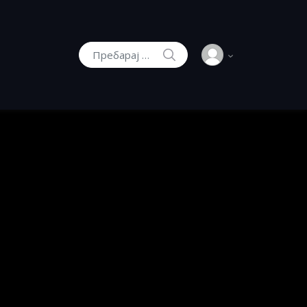
И
ПРЕБАРАЈ
Пребарај: