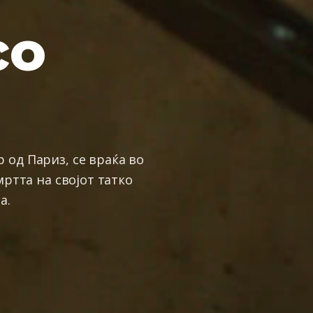
со
ан
Вода
алијански крвен брат
тепих, насекаде низ
 од Париз, се враќа во
мртта на својот татко
а.