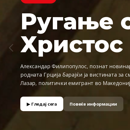
ПРЕМИЕРНО
Ругање 
Балканк
ПРЕМИЕРНО
Христос
Бистра 
Македонски воен дезертер и неговиот ит
бараат мртва баба завиткана во украден 
Александар Филипопулос, познат новинар
балканското криминално подземје.
родната Грција барајќи ја вистината за с
▶ Гледај сега
Повеќе информации
Лазар, политички емигрант во Македониј
▶ Гледај сега
Повеќе информации
▶ Гледај сега
Повеќе информации