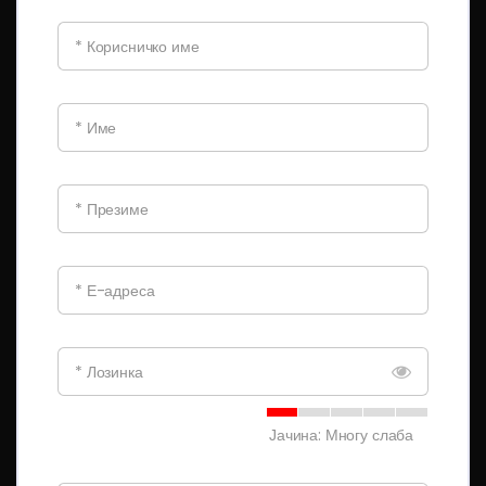
* Корисничко име
* Име
* Презиме
* Е-адреса
* Лозинка
Јачина: Многу слаба