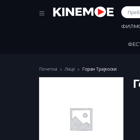
Пребара
ФИЛМ
ФЕС
Почетна
Лице
Горан Трајкоски
Г