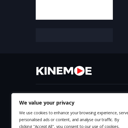
ФИЛМОВИ
НАРОДНИ ПР
We value your privacy
СЕРИИ
ПОТКАСТ
We use cookies to enhance your browsing experience, serv
personalised ads or content, and analyse our traffic. By
ДЕТСКА РАДОСТ
ФЕСТИВАЛ
clicking "Accept All", you consent to our use of cookies.