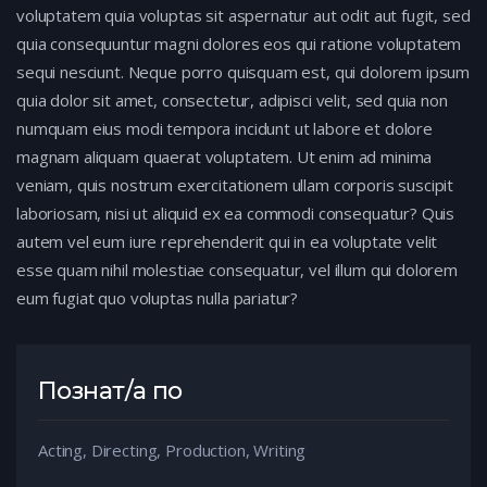
voluptatem quia voluptas sit aspernatur aut odit aut fugit, sed
quia consequuntur magni dolores eos qui ratione voluptatem
sequi nesciunt. Neque porro quisquam est, qui dolorem ipsum
quia dolor sit amet, consectetur, adipisci velit, sed quia non
numquam eius modi tempora incidunt ut labore et dolore
magnam aliquam quaerat voluptatem. Ut enim ad minima
veniam, quis nostrum exercitationem ullam corporis suscipit
laboriosam, nisi ut aliquid ex ea commodi consequatur? Quis
autem vel eum iure reprehenderit qui in ea voluptate velit
esse quam nihil molestiae consequatur, vel illum qui dolorem
eum fugiat quo voluptas nulla pariatur?
Познат/а по
Acting, Directing, Production, Writing