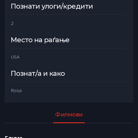
Познати улоги/кредити
2
Место на раѓање
USA
Познат/а и како
Rosa
Филмови